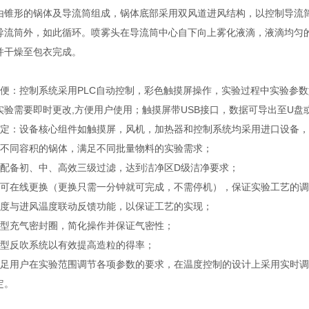
由锥形的锅体及导流筒组成，锅体底部采用双风道进风结构，以控制导流
导流筒外，如此循环。喷雾头在导流筒中心自下向上雾化液滴，液滴均匀
并干燥至包衣完成。
方便：控制系统采用PLC自动控制，彩色触摸屏操作，实验过程中实验参
实验需要即时更改,方便用户使用；触摸屏带USB接口，数据可导出至U盘
稳定：设备核心组件如触摸屏，风机，加热器和控制系统均采用进口设备
换不同容积的锅体，满足不同批量物料的实验需求；
口配备初、中、高效三级过滤，达到洁净区D级洁净要求；
头可在线更换（更换只需一分钟就可完成，不需停机），保证实验工艺的
温度与进风温度联动反馈功能，以保证工艺的实现；
新型充气密封圈，简化操作并保证气密性；
新型反吹系统以有效提高造粒的得率；
满足用户在实验范围调节各项参数的要求，在温度控制的设计上采用实时调
定。