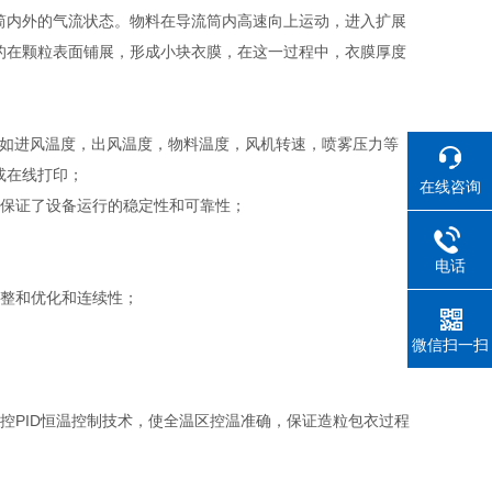
筒内外的气流状态。物料在导流筒内高速向上运动，进入扩展
的在颗粒表面铺展，形成小块衣膜，在这一过程中，衣膜厚度
数如进风温度，出风温度，物料温度，风机转速，喷雾压力等
或在线打印；
在线咨询
，保证了设备运行的稳定性和可靠性；
电话
调整和优化和连续性；
微信扫一扫
控PID恒温控制技术，使全温区控温准确，保证造粒包衣过程