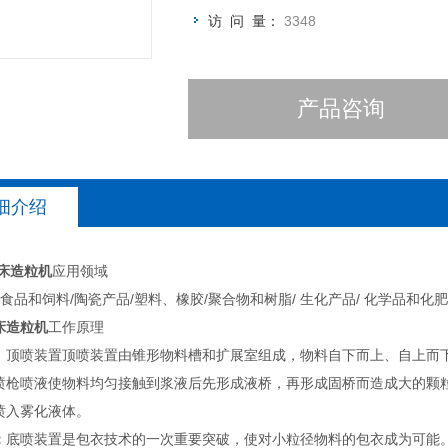
访 问 量：
3348
产品咨询
细介绍
床造粒机
应用领域
 食品和饲料/陶瓷产品/塑料、橡胶/聚合物和树脂/ 生化产品/ 化学品和化
床造粒机
工作原理
：顶喷装置顶喷装置由锥形物料槽和扩展室组成，物料自下而上、自上而
喷枪喷液使物料均匀接触到浆液后先形成液桥，再形成固桥而造成大的颗
喷入雾化液体。
：
底喷装置是包衣技术的一次重要突破，使对小粒径物料的包衣成为可能。随