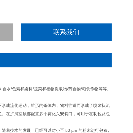
联系我们
肥/ 香水/色素和染料/蔬菜和植物提取物/芳香物/粮食作物等等。
下形成流化运动，锥形的锅体内，物料往返而形成了喷泉状流
粒。在扩展室顶部配置多个雾化头安装口，可用于在制粒及包
着技术的发展，已经可以对小至 50 µm 的粉末进行包衣
。