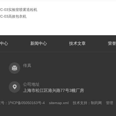
YC-03实验室喷雾造粒机
YC-03高效包衣机
中心
新闻中心
技术文章
荣
传真
公司地址
上海市松江区港兴路77号3幢厂房
号：沪ICP备05050163号-4
sitemap.xml
技术支持：
制药网
管理