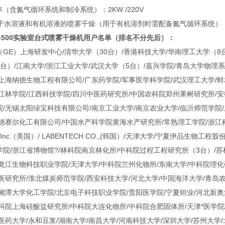
率（含氮气循环系统和制冷系统）：2KW /220V
用于水溶液和有机溶液的喷雾干燥（用于有机溶剂时需配备氮气循环系统）
C-500实验室台式喷雾干燥机
用户名单（排名不分先后）：
GE）上海研发中心/清华大学（30台）/香港科技大学/华南理工大学（8
台）/江南大学/浙江工业大学/武汉大学（5台）/嘉兴学院/青岛大学物理系
上海纳德生物工程有限公司/广东药学院/军事医学科学院/武汉理工大学/蚌
江林学院/江西科技学院/四川中医药研究所/中国农科院郑州果树研究所/安
院/无锡太阳绿宝科技有限公司/南京工业大学/南京农业大学/临沂师范学院
德赛尔化工有限公司/中国水产科学院黄海水产研究所/常熟理工学院/浙江科技学院
nts, Inc（美国）/ LABENTECH CO.,(韩国）/天津大学/宁夏伊品
学院/浙江省博物馆?/林科院南京林化所/中科院过程工程研究所（3台）/
龙江生物科技职业学院/天津大学/中科院兰州化物所/东南大学/中科院理化
医研究所/淮北煤炭师范学院/西安科技大学/河北大学/中国海洋大学/青岛
湘潭大学化工学院/北京电子科技职业学院/贵阳医学院/宁夏钽业/河北新奥
科院上海硅酸盐研究所/中科院大连化物所/中科院合肥固体所/天津*医学院
医药大学/永和豆浆/湖南大学/南昌大学/河南科技大学/深圳大学/苏州大学