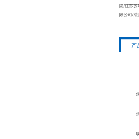
院/江苏
限公司/
产