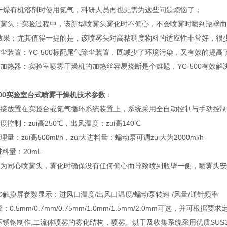
干燥有机溶剂时使用氮气，科研人员再也无需为这些问题烦恼了；
喷雾头：实验过程中，该新型喷雾头雾化时不偏心，不会喷雾时喷到瓶壁
效果；尤其值得一提的是，该喷雾头对高粘稠度物料的适应性非常好，很
除尘装置：YC-500标配尾气除尘装置，既减少了环境污染，又有效的提
的加热器：实验室喷雾干燥机的加热丝容易烧断是个难题，YC-500有效
00
实验室台式喷雾干燥机技术参数
：
直接放置在实验台或氮气循环系统装置上，系统采用全自动控制与手动控
度控制：zui高250℃，出风温度：zui高140℃
量：zui高500ml/h，zui大进料量：蠕动泵可调zui大为2000ml/h
进料量：20mL
头为同心喷雾头，雾化时确保没有任何偏心而导致喷到瓶壁一侧，喷雾头
CD触摸屏参数显示：进风口温度/出风口温度/蠕动泵转速 /风量/通针频率
：0.5mm/0.7mm/0.75mm/1.0mm/1.5mm/2.0mm可选，并可根据要求
全不锈钢制作,二流体喷雾的雾化结构，喷雾、烘干及收集系统采用优质SUS