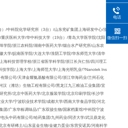
电话
台）/中科院化学研究所（3台）/山东兖矿集团上海研发中心/浙
/重庆医科大学/华中科技大学（19台）/青岛大学医学院/沈阳
微信扫一扫
埠学院/浙江农科院/湖南中医药大学/烟台水产研究所/山东农
徽大学/皖南医学院/大连大学/淮阴工学院/华东师范大学/清华
/上海科技管理学校/浙江省医学科学院/浙江长兴仁恒/四川理工
/上海大学/上海师范大学/上海光明乳业/?Nanotek Ins
生物工程股份有限公司/天津金耀氨基酸有限公司/浙江华海药业/兰州石化
苏柯汉（潍坊）生物工程有限公司/黑龙江九三粮油工业集团/宜
研究所/北京中医药大学/北京服装学院/北京印刷学院/长沙学
农业大学/宁波职业技术学院/成都大学/西南大学食品学院/河北
集团/广东华栋调味品/广东双骏生物/国家档案馆/中科院宁波
/包头中药有限公司/哈药集团/九州药业/同济大学/武汉鼎龙化
/北京有研稀土/山东蓝金生物/金健力蛋业/东营安诺其/河南科学