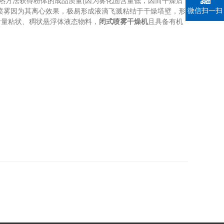
热方法获得粉体的成品质量(因为雾化固含量低，因而干燥后
微信扫一扫
喷雾因为其离心效果，极易形成液滴飞溅粘结于干燥塔壁，形
含量粘状、稠状悬浮体液态物料，
闭式喷雾干燥机
且具备有机