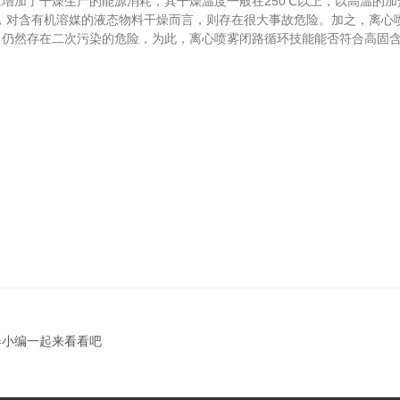
加了干燥生产的能源消耗，其干燥温度一般在250℃以上，以高温的加
，对含有机溶媒的液态物料干燥而言，则存在很大事故危险。加之，离心
，仍然存在二次污染的危险，为此，离心喷雾闭路循环技能能否符合高固
器小编一起来看看吧