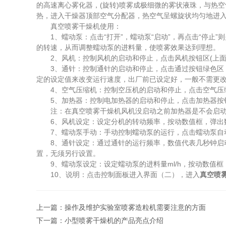
的高速离心雾化器，(旋转)喷雾成极细微的雾状液珠，与热
热，进入干燥器顶部空气分配器，热空气呈螺旋状均匀地进入
真空喷雾干燥机使用：
1、蠕动泵：点击“打开”，蠕动泵“启动”，再点击“停止”
的转速，从而调整蠕动泵的进料量，使喷雾效果达到理想。
2、风机：控制风机的启动和停止，点击风机按钮区(上面
3、通针：控制通针的启动和停止，点击通过按钮绿色区（上
定的设定值来改变运行速度，出厂前已设定好，一般不需更
4、空气压缩机：控制空压机的启动和停止，点击空气压缩机
5、加热器：控制电加热器的启动和停止，点击加热器按钮绿
注：在真空喷雾干燥机风机没启动之前加热器是不会启动的
6、风机设定：设定分机的转动频率，按动数值框，弹出数字
7、蠕动泵手动：手动控制蠕动泵的运行，点击蠕动泵自动
8、通针设定：通过通针的运行频率，数值代表几秒钟启动一
置，无须另行设置。
9、蠕动泵设定：设定蠕动泵的进料量ml/h，按动数值框，
10、说明：点击控制面板进入界面（二），进入
真空喷
上一篇：
操作及维护实验室喷雾造粒机需要注意的方面
下一篇：
小型喷雾干燥机的产品亮点介绍