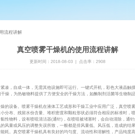
用流程讲解
真空喷雾干燥机的使用流程讲解
更新时间：2018-08-03 | 点击率：2908
紧凑，自成一体，无需其他设施即可运行。一键式开机，彩色大液晶触摸
间干燥，为热敏物料提供了方便安全的干燥方法，如酶制剂活菌等生物制
的设备。喷雾干燥机在液体工艺成形和干燥工业中应用广泛，真空喷雾
大小分布、残留水份含量、堆积密度和颗粒形状必须符合相应的标准时，
性物料，设有喷咀清洁器(通针)，在喷咀被堵塞时，会自动清除，通针
机的风量或风压的调整失误所致，一般都是排风量低、风压低，造成的结
产能耗。真空喷雾干燥机具有良好的均匀度、流动性和溶解性，产品纯度