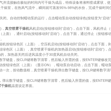
空气并流接触在极短的时间内可干燥为成品，特殊设备将液料喷成雾状，
干燥室，在热风气流中，瞬间就可蒸发95%-98%的水份，完成干燥时
则关闭。自动控制蠕动泵的运行，点击蠕动泵自动按钮绿色(按钮变为“启动
)，
真空喷雾干燥机
风机启动(按钮移动到“启动”)，点击下面，风机停止（
面），通针启动(按钮移动到“启动”)，点击下面，通过停止（按钮移动
改。
按钮绿色区（上面），空压机启动(按钮移动到”启动”)，点击下面，
色区（上面），真空喷雾干燥机的加热器启动(按钮移动到“启动”)，点
，加热器关闭后进风温度小于30度风机自动关闭。
键盘，按CLR键将数字清零，然后输入所需的值，按ENTER键修改
按钮绿色区（上面）（显示ON），蠕动泵自动启动，点击下面，蠕动泵
次，按动数值框，真空喷雾干燥机弹出数字键盘，按CLR键将数字清零
弹出数字键盘，按CLR键将数字清零，然后输入所需的值，按ENTER
雾干燥机
温度设定界面。