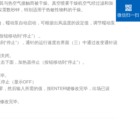
使其与热空气接触而被干燥。真空喷雾干燥机空气经过滤和加
间仅需数秒钟，特别适用于热敏性物料的干燥。
微信扫一扫
”)，蠕动泵自动启动，可根据出风温度的设定值，调节蠕动泵
按钮移动到“停止”）.。
到“停止”），通针的运行速度在界面（三）中通过改变通针设
则关闭。
击下面，加热器停止（按钮移动到“停止”）。
完毕。
停止（显示OFF）
，然后输入所需的值，按ENTER键修改完毕，出场已设
键修改完毕。